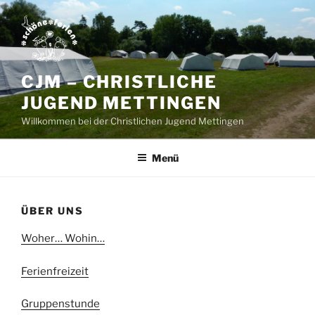
Zum
Inhalt
springen
CJM – CHRISTLICHE
JUGEND METTINGEN
Willkommen bei der Christlichen Jugend Mettingen
Menü
ÜBER UNS
Woher… Wohin…
Ferienfreizeit
Gruppenstunde