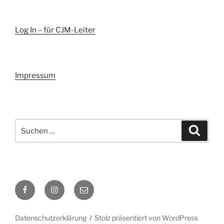
Log In – für CJM-Leiter
Impressum
Suchen
Suche
nach:
CJM
CJM
CJM
auf
auf
per
Facebook
Instagram
E-
Datenschutzerklärung
Stolz präsentiert von WordPress