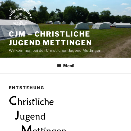
Zum
Inhalt
springen
CJM – CHRISTLICHE
JUGEND METTINGEN
Willkommen bei der Christlichen Jugend Mettingen
Menü
ENTSTEHUNG